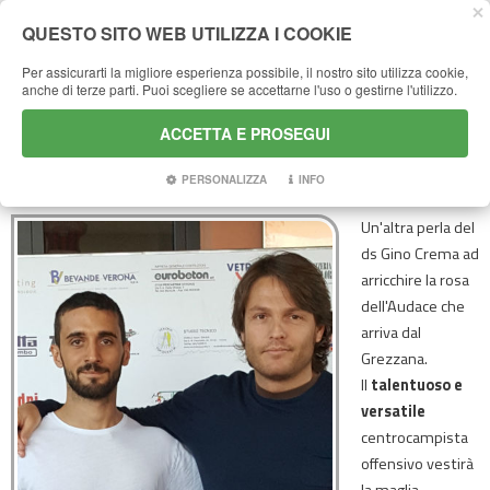
QUESTO SITO WEB UTILIZZA I COOKIE
Per assicurarti la migliore esperienza possibile, il nostro sito utilizza cookie,
anche di terze parti. Puoi scegliere se accettarne l'uso o gestirne l'utilizzo.
HOME
NEWS
ULTIME NOTIZIE
MARCO CRISTOFOLI È DEI NOSTRI!
ACCETTA E PROSEGUI
MARCO CRISTOFOLI È DEI NOSTRI!
PERSONALIZZA
INFO
Un'altra perla del
ds Gino Crema ad
arricchire la rosa
dell'Audace che
arriva dal
Grezzana.
Il
talentuoso e
versatile
centrocampista
offensivo vestirà